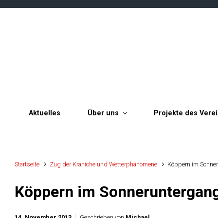
Zum Hauptinhalt springen
Aktuelles
Über uns
Projekte des Vere
Startseite
Zug der Kraniche und Wetterphänomene
Köppern im Sonne
Köppern im Sonneruntergan
14. November 2013
Geschrieben von
Michael