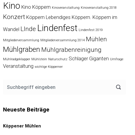
Kino
Kino Köppern
Kinoveranstaltung
Kinoveranstaltung 2018
Konzert
Köppern
Lebendiges Köppern. Köppern im
Lindenfest
LInde
Wandel
Lindenfest 2019
Mühlen
Mitgliederversammlung
Mitgliederversammlung 2014
Mühlgraben
Mühlgrabenreinigung
Schlager Giganten
Mühlradgeklapper
Mühlstein
Naturschutz
Umfrage
Veranstaltung
wichtige Köpperner
Neueste Beiträge
Köppener Mühlen