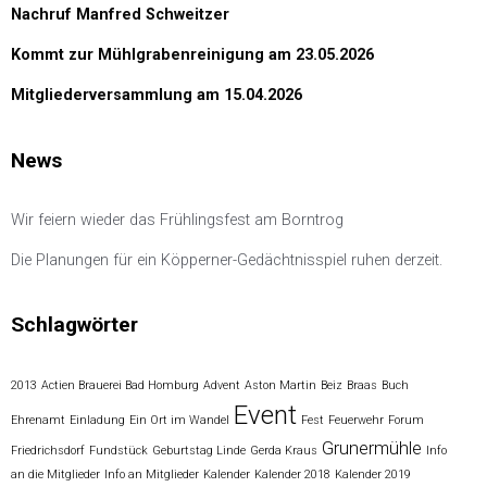
Nachruf Manfred Schweitzer
Kommt zur Mühlgrabenreinigung am 23.05.2026
Mitgliederversammlung am 15.04.2026
News
Wir feiern wieder das Frühlingsfest am Borntrog
Die Planungen für ein Köpperner-Gedächtnisspiel ruhen derzeit.
Schlagwörter
2013
Actien Brauerei Bad Homburg
Advent
Aston Martin
Beiz
Braas
Buch
Event
Ehrenamt
Einladung
Ein Ort im Wandel
Fest
Feuerwehr
Forum
Grunermühle
Friedrichsdorf
Fundstück
Geburtstag Linde
Gerda Kraus
Info
an die Mitglieder
Info an Mitglieder
Kalender
Kalender 2018
Kalender 2019