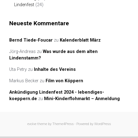
Lindenfest
(24)
Neueste Kommentare
Bernd Tiede-Foucar
zu
Kalenderblatt März
Jörg-Andreas
zu
Was wurde aus dem alten
Lindenstamm?
Uta Petry
zu
Inhalte des Vereins
Markus Becker
zu
Film von Köppern
Ankündigung Lindenfest 2024 - lebendiges-
koeppern.de
zu
Mini-Kinderflohmarkt – Anmeldung
evolve
theme by Theme4Press - Powered by
WordPress