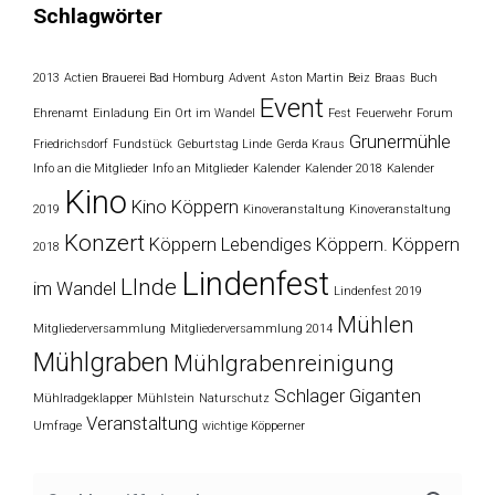
Schlagwörter
2013
Actien Brauerei Bad Homburg
Advent
Aston Martin
Beiz
Braas
Buch
Event
Ehrenamt
Einladung
Ein Ort im Wandel
Fest
Feuerwehr
Forum
Grunermühle
Friedrichsdorf
Fundstück
Geburtstag Linde
Gerda Kraus
Info an die Mitglieder
Info an Mitglieder
Kalender
Kalender 2018
Kalender
Kino
Kino Köppern
2019
Kinoveranstaltung
Kinoveranstaltung
Konzert
Köppern
Lebendiges Köppern. Köppern
2018
Lindenfest
LInde
im Wandel
Lindenfest 2019
Mühlen
Mitgliederversammlung
Mitgliederversammlung 2014
Mühlgraben
Mühlgrabenreinigung
Schlager Giganten
Mühlradgeklapper
Mühlstein
Naturschutz
Veranstaltung
Umfrage
wichtige Köpperner