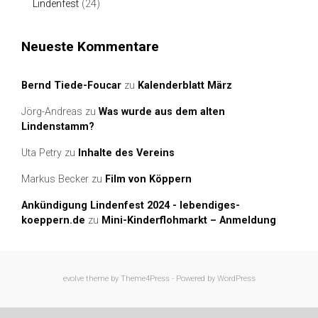
Lindenfest
(24)
Neueste Kommentare
Bernd Tiede-Foucar
zu
Kalenderblatt März
Jörg-Andreas
zu
Was wurde aus dem alten
Lindenstamm?
Uta Petry
zu
Inhalte des Vereins
Markus Becker
zu
Film von Köppern
Ankündigung Lindenfest 2024 - lebendiges-
koeppern.de
zu
Mini-Kinderflohmarkt – Anmeldung
evolve
theme by Theme4Press - Powered by
WordPress