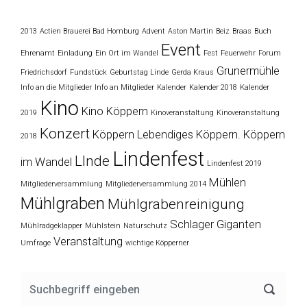
2013
Actien Brauerei Bad Homburg
Advent
Aston Martin
Beiz
Braas
Buch
Event
Ehrenamt
Einladung
Ein Ort im Wandel
Fest
Feuerwehr
Forum
Grunermühle
Friedrichsdorf
Fundstück
Geburtstag Linde
Gerda Kraus
Info an die Mitglieder
Info an Mitglieder
Kalender
Kalender 2018
Kalender
Kino
Kino Köppern
2019
Kinoveranstaltung
Kinoveranstaltung
Konzert
Köppern
Lebendiges Köppern. Köppern
2018
Lindenfest
LInde
im Wandel
Lindenfest 2019
Mühlen
Mitgliederversammlung
Mitgliederversammlung 2014
Mühlgraben
Mühlgrabenreinigung
Schlager Giganten
Mühlradgeklapper
Mühlstein
Naturschutz
Veranstaltung
Umfrage
wichtige Köpperner