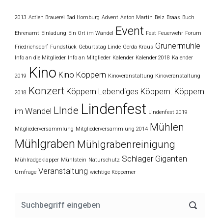
2013
Actien Brauerei Bad Homburg
Advent
Aston Martin
Beiz
Braas
Buch
Event
Ehrenamt
Einladung
Ein Ort im Wandel
Fest
Feuerwehr
Forum
Grunermühle
Friedrichsdorf
Fundstück
Geburtstag Linde
Gerda Kraus
Info an die Mitglieder
Info an Mitglieder
Kalender
Kalender 2018
Kalender
Kino
Kino Köppern
2019
Kinoveranstaltung
Kinoveranstaltung
Konzert
Köppern
Lebendiges Köppern. Köppern
2018
Lindenfest
LInde
im Wandel
Lindenfest 2019
Mühlen
Mitgliederversammlung
Mitgliederversammlung 2014
Mühlgraben
Mühlgrabenreinigung
Schlager Giganten
Mühlradgeklapper
Mühlstein
Naturschutz
Veranstaltung
Umfrage
wichtige Köpperner