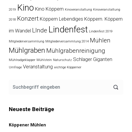
Kino
Kino Köppern
2019
Kinoveranstaltung
Kinoveranstaltung
Konzert
Köppern
Lebendiges Köppern. Köppern
2018
Lindenfest
LInde
im Wandel
Lindenfest 2019
Mühlen
Mitgliederversammlung
Mitgliederversammlung 2014
Mühlgraben
Mühlgrabenreinigung
Schlager Giganten
Mühlradgeklapper
Mühlstein
Naturschutz
Veranstaltung
Umfrage
wichtige Köpperner
Neueste Beiträge
Köppener Mühlen