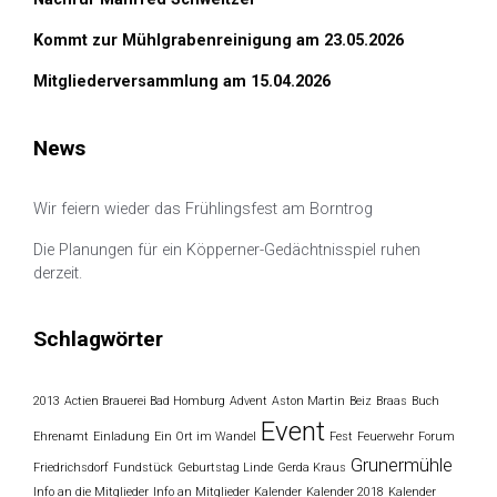
Kommt zur Mühlgrabenreinigung am 23.05.2026
Mitgliederversammlung am 15.04.2026
News
Wir feiern wieder das Frühlingsfest am Borntrog
Die Planungen für ein Köpperner-Gedächtnisspiel ruhen
derzeit.
Schlagwörter
2013
Actien Brauerei Bad Homburg
Advent
Aston Martin
Beiz
Braas
Buch
Event
Ehrenamt
Einladung
Ein Ort im Wandel
Fest
Feuerwehr
Forum
Grunermühle
Friedrichsdorf
Fundstück
Geburtstag Linde
Gerda Kraus
Info an die Mitglieder
Info an Mitglieder
Kalender
Kalender 2018
Kalender