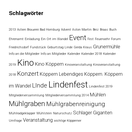
Schlagwörter
2013
Actien Brauerei Bad Homburg
Advent
Aston Martin
Beiz
Braas
Buch
Event
Ehrenamt
Einladung
Ein Ort im Wandel
Fest
Feuerwehr
Forum
Grunermühle
Friedrichsdorf
Fundstück
Geburtstag Linde
Gerda Kraus
Info an die Mitglieder
Info an Mitglieder
Kalender
Kalender 2018
Kalender
Kino
Kino Köppern
2019
Kinoveranstaltung
Kinoveranstaltung
Konzert
Köppern
Lebendiges Köppern. Köppern
2018
Lindenfest
LInde
im Wandel
Lindenfest 2019
Mühlen
Mitgliederversammlung
Mitgliederversammlung 2014
Mühlgraben
Mühlgrabenreinigung
Schlager Giganten
Mühlradgeklapper
Mühlstein
Naturschutz
Veranstaltung
Umfrage
wichtige Köpperner