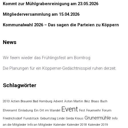
Kommt zur Mühlgrabenreinigung am 23.05.2026
Mitgliederversammlung am 15.04.2026
Kommunalwahl 2026 – Das sagen die Parteien zu Köppern
News
Wir feiern wieder das Frühlingsfest am Borntrog
Die Planungen für ein Köpperner-Gedächtnisspiel ruhen derzeit.
Schlagwörter
2013
Actien Brauerei Bad Homburg
Advent
Aston Martin
Beiz
Braas
Buch
Event
Ehrenamt
Einladung
Ein Ort im Wandel
Fest
Feuerwehr
Forum
Grunermühle
Friedrichsdorf
Fundstück
Geburtstag Linde
Gerda Kraus
Info
an die Mitglieder
Info an Mitglieder
Kalender
Kalender 2018
Kalender 2019