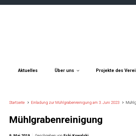
Zum Hauptinhalt springen
Aktuelles
Über uns
Projekte des Vere
Startseite
Einladung zur Mühlgrabenreinigung am 3. Juni 2023
Mühlg
Mühlgrabenreinigung
9. Mai 2019
Geschrieben von
Ecki Kowalski