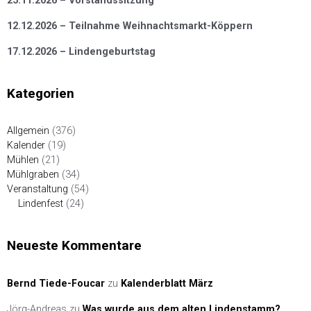
25.11.2026 – Vorstandssitzung
12.12.2026 – Teilnahme Weihnachtsmarkt-Köppern
17.12.2026 – Lindengeburtstag
Kategorien
Allgemein
(376)
Kalender
(19)
Mühlen
(21)
Mühlgraben
(34)
Veranstaltung
(54)
Lindenfest
(24)
Neueste Kommentare
Bernd Tiede-Foucar
zu
Kalenderblatt März
Jörg-Andreas
zu
Was wurde aus dem alten Lindenstamm?