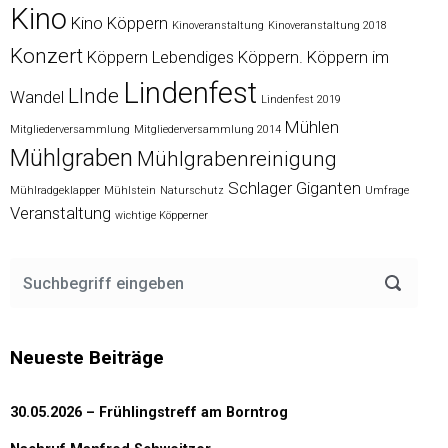
Kino
Kino Köppern
Kinoveranstaltung
Kinoveranstaltung 2018
Konzert
Köppern
Lebendiges Köppern. Köppern im
Lindenfest
LInde
Wandel
Lindenfest 2019
Mühlen
Mitgliederversammlung
Mitgliederversammlung 2014
Mühlgraben
Mühlgrabenreinigung
Schlager Giganten
Mühlradgeklapper
Mühlstein
Naturschutz
Umfrage
Veranstaltung
wichtige Köpperner
Neueste Beiträge
30.05.2026 – Frühlingstreff am Borntrog