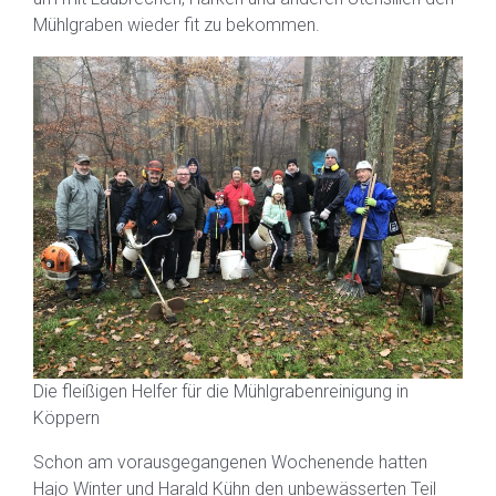
Mühlgraben wieder fit zu bekommen.
Die fleißigen Helfer für die Mühlgrabenreinigung in
Köppern
Schon am vorausgegangenen Wochenende hatten
Hajo Winter und Harald Kühn den unbewässerten Teil