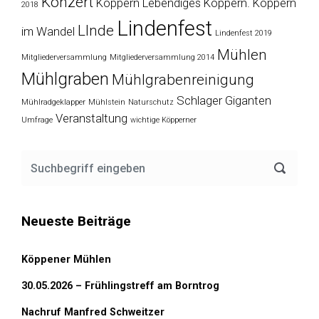
Konzert
Köppern
Lebendiges Köppern. Köppern
2018
Lindenfest
LInde
im Wandel
Lindenfest 2019
Mühlen
Mitgliederversammlung
Mitgliederversammlung 2014
Mühlgraben
Mühlgrabenreinigung
Schlager Giganten
Mühlradgeklapper
Mühlstein
Naturschutz
Veranstaltung
Umfrage
wichtige Köpperner
Neueste Beiträge
Köppener Mühlen
30.05.2026 – Frühlingstreff am Borntrog
Nachruf Manfred Schweitzer