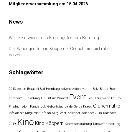
Mitgliederversammlung am 15.04.2026
News
Wir feiern wieder das Frühlingsfest am Borntrog
Die Planungen für ein Köpperner-Gedächtnisspiel ruhen
derzeit.
Schlagwörter
2013
Actien Brauerei Bad Homburg
Advent
Aston Martin
Beiz
Braas
Buch
Event
Ehrenamt
Einladung
Ein Ort im Wandel
Fest
Feuerwehr
Forum
Grunermühle
Friedrichsdorf
Fundstück
Geburtstag Linde
Gerda Kraus
Info an die Mitglieder
Info an Mitglieder
Kalender
Kalender 2018
Kalender
Kino
Kino Köppern
2019
Kinoveranstaltung
Kinoveranstaltung