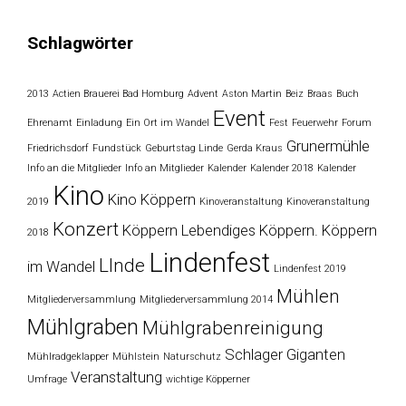
Schlagwörter
2013
Actien Brauerei Bad Homburg
Advent
Aston Martin
Beiz
Braas
Buch
Event
Ehrenamt
Einladung
Ein Ort im Wandel
Fest
Feuerwehr
Forum
Grunermühle
Friedrichsdorf
Fundstück
Geburtstag Linde
Gerda Kraus
Info an die Mitglieder
Info an Mitglieder
Kalender
Kalender 2018
Kalender
Kino
Kino Köppern
2019
Kinoveranstaltung
Kinoveranstaltung
Konzert
Köppern
Lebendiges Köppern. Köppern
2018
Lindenfest
LInde
im Wandel
Lindenfest 2019
Mühlen
Mitgliederversammlung
Mitgliederversammlung 2014
Mühlgraben
Mühlgrabenreinigung
Schlager Giganten
Mühlradgeklapper
Mühlstein
Naturschutz
Veranstaltung
Umfrage
wichtige Köpperner