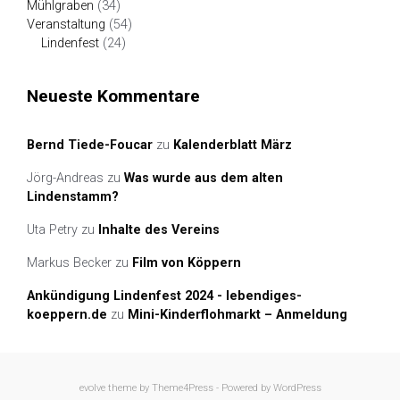
Mühlgraben
(34)
Veranstaltung
(54)
Lindenfest
(24)
Neueste Kommentare
Bernd Tiede-Foucar
zu
Kalenderblatt März
Jörg-Andreas
zu
Was wurde aus dem alten
Lindenstamm?
Uta Petry
zu
Inhalte des Vereins
Markus Becker
zu
Film von Köppern
Ankündigung Lindenfest 2024 - lebendiges-
koeppern.de
zu
Mini-Kinderflohmarkt – Anmeldung
evolve
theme by Theme4Press - Powered by
WordPress