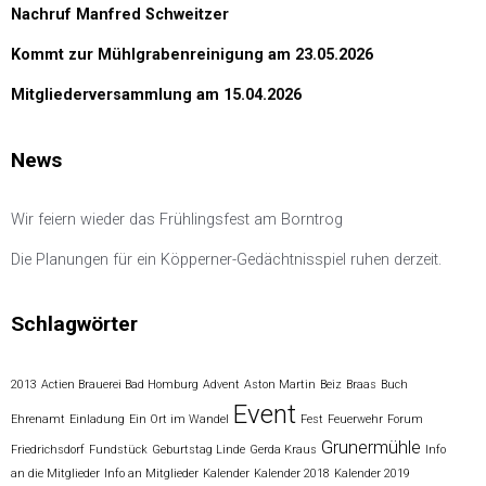
Nachruf Manfred Schweitzer
Kommt zur Mühlgrabenreinigung am 23.05.2026
Mitgliederversammlung am 15.04.2026
News
Wir feiern wieder das Frühlingsfest am Borntrog
Die Planungen für ein Köpperner-Gedächtnisspiel ruhen derzeit.
Schlagwörter
2013
Actien Brauerei Bad Homburg
Advent
Aston Martin
Beiz
Braas
Buch
Event
Ehrenamt
Einladung
Ein Ort im Wandel
Fest
Feuerwehr
Forum
Grunermühle
Friedrichsdorf
Fundstück
Geburtstag Linde
Gerda Kraus
Info
an die Mitglieder
Info an Mitglieder
Kalender
Kalender 2018
Kalender 2019