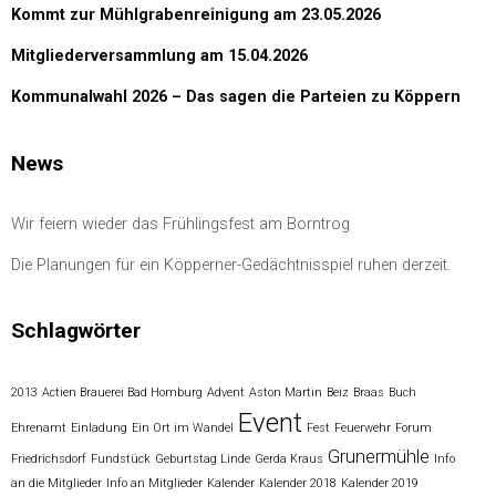
Kommt zur Mühlgrabenreinigung am 23.05.2026
Mitgliederversammlung am 15.04.2026
Kommunalwahl 2026 – Das sagen die Parteien zu Köppern
News
Wir feiern wieder das Frühlingsfest am Borntrog
Die Planungen für ein Köpperner-Gedächtnisspiel ruhen derzeit.
Schlagwörter
2013
Actien Brauerei Bad Homburg
Advent
Aston Martin
Beiz
Braas
Buch
Event
Ehrenamt
Einladung
Ein Ort im Wandel
Fest
Feuerwehr
Forum
Grunermühle
Friedrichsdorf
Fundstück
Geburtstag Linde
Gerda Kraus
Info
an die Mitglieder
Info an Mitglieder
Kalender
Kalender 2018
Kalender 2019