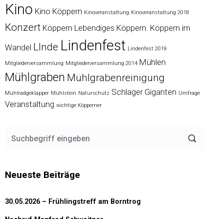
Kino
Kino Köppern
Kinoveranstaltung
Kinoveranstaltung 2018
Konzert
Köppern
Lebendiges Köppern. Köppern im
Lindenfest
LInde
Wandel
Lindenfest 2019
Mühlen
Mitgliederversammlung
Mitgliederversammlung 2014
Mühlgraben
Mühlgrabenreinigung
Schlager Giganten
Mühlradgeklapper
Mühlstein
Naturschutz
Umfrage
Veranstaltung
wichtige Köpperner
Neueste Beiträge
30.05.2026 – Frühlingstreff am Borntrog