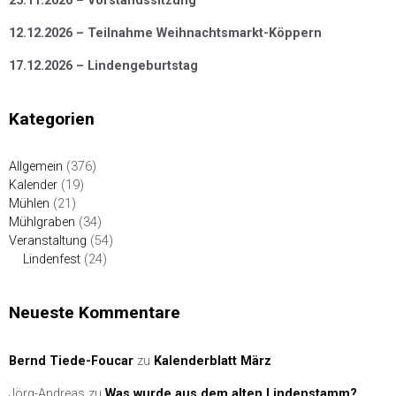
25.11.2026 – Vorstandssitzung
12.12.2026 – Teilnahme Weihnachtsmarkt-Köppern
17.12.2026 – Lindengeburtstag
Kategorien
Allgemein
(376)
Kalender
(19)
Mühlen
(21)
Mühlgraben
(34)
Veranstaltung
(54)
Lindenfest
(24)
Neueste Kommentare
Bernd Tiede-Foucar
zu
Kalenderblatt März
Jörg-Andreas
zu
Was wurde aus dem alten Lindenstamm?