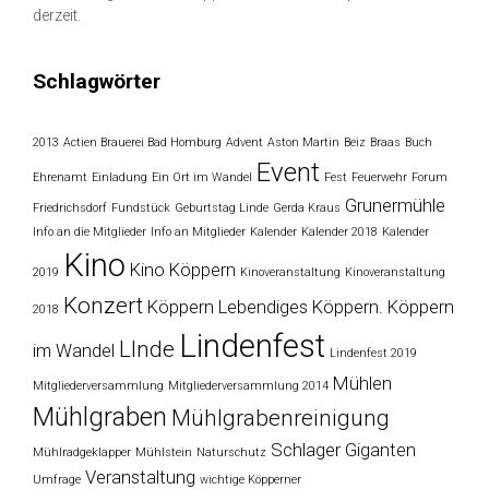
derzeit.
Schlagwörter
2013
Actien Brauerei Bad Homburg
Advent
Aston Martin
Beiz
Braas
Buch
Event
Ehrenamt
Einladung
Ein Ort im Wandel
Fest
Feuerwehr
Forum
Grunermühle
Friedrichsdorf
Fundstück
Geburtstag Linde
Gerda Kraus
Info an die Mitglieder
Info an Mitglieder
Kalender
Kalender 2018
Kalender
Kino
Kino Köppern
2019
Kinoveranstaltung
Kinoveranstaltung
Konzert
Köppern
Lebendiges Köppern. Köppern
2018
Lindenfest
LInde
im Wandel
Lindenfest 2019
Mühlen
Mitgliederversammlung
Mitgliederversammlung 2014
Mühlgraben
Mühlgrabenreinigung
Schlager Giganten
Mühlradgeklapper
Mühlstein
Naturschutz
Veranstaltung
Umfrage
wichtige Köpperner