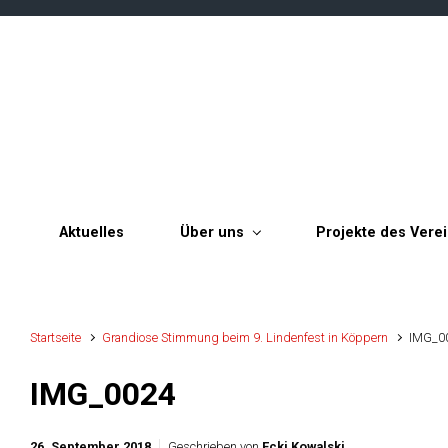
Zum Hauptinhalt springen
Aktuelles
Über uns
Projekte des Vere
Startseite
Grandiose Stimmung beim 9. Lindenfest in Köppern
IMG_0
IMG_0024
26. September 2018
Geschrieben von
Ecki Kowalski