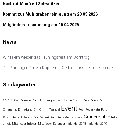
Nachruf Manfred Schweitzer
Kommt zur Mühlgrabenreinigung am 23.05.2026
Mitgliederversammlung am 15.04.2026
News
Wir feiern wieder das Frühlingsfest am Borntrog
Die Planungen für ein Köpperner-Gedächtnisspiel ruhen derzeit.
Schlagwörter
2013
Actien Brauerei Bad Homburg
Advent
Aston Martin
Beiz
Braas
Buch
Event
Ehrenamt
Einladung
Ein Ort im Wandel
Fest
Feuerwehr
Forum
Grunermühle
Friedrichsdorf
Fundstück
Geburtstag Linde
Gerda Kraus
Info
an die Mitglieder
Info an Mitglieder
Kalender
Kalender 2018
Kalender 2019