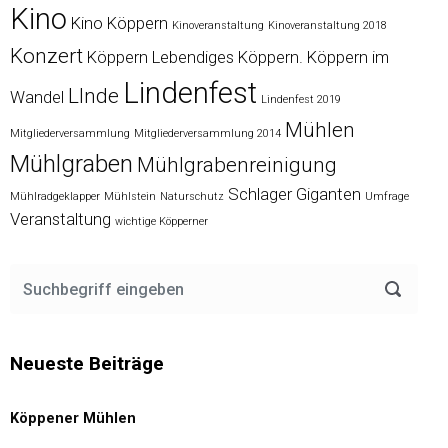
Kino
Kino Köppern
Kinoveranstaltung
Kinoveranstaltung 2018
Konzert
Köppern
Lebendiges Köppern. Köppern im
Lindenfest
LInde
Wandel
Lindenfest 2019
Mühlen
Mitgliederversammlung
Mitgliederversammlung 2014
Mühlgraben
Mühlgrabenreinigung
Schlager Giganten
Mühlradgeklapper
Mühlstein
Naturschutz
Umfrage
Veranstaltung
wichtige Köpperner
Neueste Beiträge
Köppener Mühlen