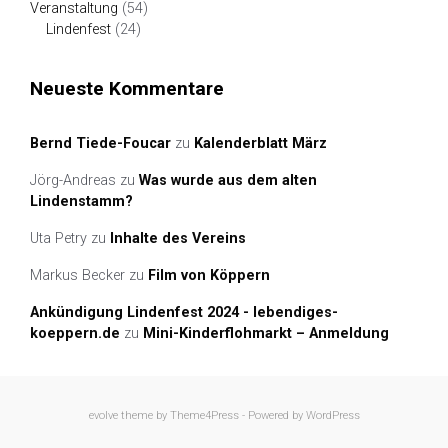
Veranstaltung
(54)
Lindenfest
(24)
Neueste Kommentare
Bernd Tiede-Foucar
zu
Kalenderblatt März
Jörg-Andreas
zu
Was wurde aus dem alten
Lindenstamm?
Uta Petry
zu
Inhalte des Vereins
Markus Becker
zu
Film von Köppern
Ankündigung Lindenfest 2024 - lebendiges-
koeppern.de
zu
Mini-Kinderflohmarkt – Anmeldung
evolve
theme by Theme4Press - Powered by
WordPress