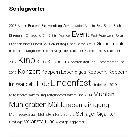
Schlagwörter
2013
Actien Brauerei Bad Homburg
Advent
Aston Martin
Beiz
Braas
Buch
Event
Ehrenamt
Einladung
Ein Ort im Wandel
Fest
Feuerwehr
Forum
Grunermühle
Friedrichsdorf
Fundstück
Geburtstag Linde
Gerda Kraus
Info an die Mitglieder
Info an Mitglieder
Kalender
Kalender 2018
Kalender
Kino
Kino Köppern
2019
Kinoveranstaltung
Kinoveranstaltung
Konzert
Köppern
Lebendiges Köppern. Köppern
2018
Lindenfest
LInde
im Wandel
Lindenfest 2019
Mühlen
Mitgliederversammlung
Mitgliederversammlung 2014
Mühlgraben
Mühlgrabenreinigung
Schlager Giganten
Mühlradgeklapper
Mühlstein
Naturschutz
Veranstaltung
Umfrage
wichtige Köpperner