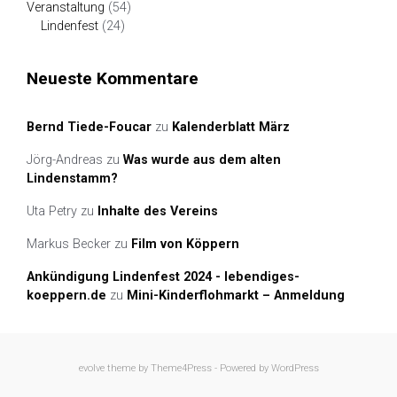
Veranstaltung
(54)
Lindenfest
(24)
Neueste Kommentare
Bernd Tiede-Foucar
zu
Kalenderblatt März
Jörg-Andreas
zu
Was wurde aus dem alten
Lindenstamm?
Uta Petry
zu
Inhalte des Vereins
Markus Becker
zu
Film von Köppern
Ankündigung Lindenfest 2024 - lebendiges-
koeppern.de
zu
Mini-Kinderflohmarkt – Anmeldung
evolve
theme by Theme4Press - Powered by
WordPress