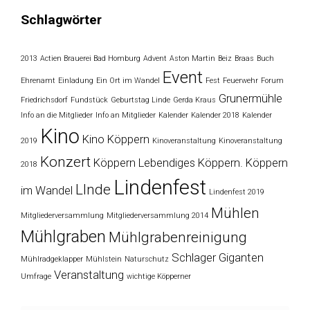
Schlagwörter
2013
Actien Brauerei Bad Homburg
Advent
Aston Martin
Beiz
Braas
Buch
Event
Ehrenamt
Einladung
Ein Ort im Wandel
Fest
Feuerwehr
Forum
Grunermühle
Friedrichsdorf
Fundstück
Geburtstag Linde
Gerda Kraus
Info an die Mitglieder
Info an Mitglieder
Kalender
Kalender 2018
Kalender
Kino
Kino Köppern
2019
Kinoveranstaltung
Kinoveranstaltung
Konzert
Köppern
Lebendiges Köppern. Köppern
2018
Lindenfest
LInde
im Wandel
Lindenfest 2019
Mühlen
Mitgliederversammlung
Mitgliederversammlung 2014
Mühlgraben
Mühlgrabenreinigung
Schlager Giganten
Mühlradgeklapper
Mühlstein
Naturschutz
Veranstaltung
Umfrage
wichtige Köpperner