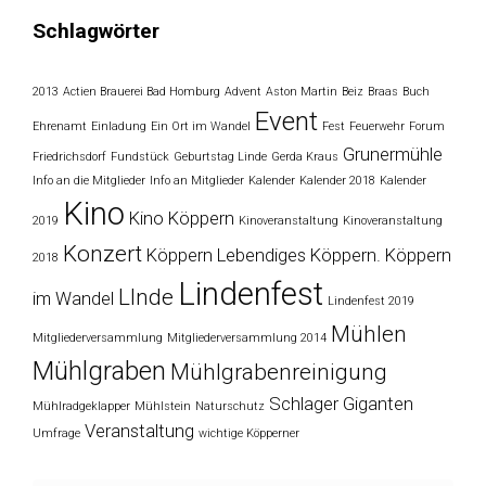
Schlagwörter
2013
Actien Brauerei Bad Homburg
Advent
Aston Martin
Beiz
Braas
Buch
Event
Ehrenamt
Einladung
Ein Ort im Wandel
Fest
Feuerwehr
Forum
Grunermühle
Friedrichsdorf
Fundstück
Geburtstag Linde
Gerda Kraus
Info an die Mitglieder
Info an Mitglieder
Kalender
Kalender 2018
Kalender
Kino
Kino Köppern
2019
Kinoveranstaltung
Kinoveranstaltung
Konzert
Köppern
Lebendiges Köppern. Köppern
2018
Lindenfest
LInde
im Wandel
Lindenfest 2019
Mühlen
Mitgliederversammlung
Mitgliederversammlung 2014
Mühlgraben
Mühlgrabenreinigung
Schlager Giganten
Mühlradgeklapper
Mühlstein
Naturschutz
Veranstaltung
Umfrage
wichtige Köpperner