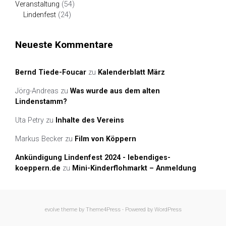
Veranstaltung
(54)
Lindenfest
(24)
Neueste Kommentare
Bernd Tiede-Foucar
zu
Kalenderblatt März
Jörg-Andreas
zu
Was wurde aus dem alten
Lindenstamm?
Uta Petry
zu
Inhalte des Vereins
Markus Becker
zu
Film von Köppern
Ankündigung Lindenfest 2024 - lebendiges-
koeppern.de
zu
Mini-Kinderflohmarkt – Anmeldung
evolve
theme by Theme4Press - Powered by
WordPress