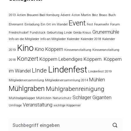
2013
Actien Brauerei Bad Homburg
Advent
Aston Martin
Beiz
Braas
Buch
Event
Ehrenamt
Einladung
Ein Ort im Wandel
Fest
Feuerwehr
Forum
Grunermühle
Friedrichsdorf
Fundstück
Geburtstag Linde
Gerda Kraus
Info an die Mitglieder
Info an Mitglieder
Kalender
Kalender 2018
Kalender
Kino
Kino Köppern
2019
Kinoveranstaltung
Kinoveranstaltung
Konzert
Köppern
Lebendiges Köppern. Köppern
2018
Lindenfest
LInde
im Wandel
Lindenfest 2019
Mühlen
Mitgliederversammlung
Mitgliederversammlung 2014
Mühlgraben
Mühlgrabenreinigung
Schlager Giganten
Mühlradgeklapper
Mühlstein
Naturschutz
Veranstaltung
Umfrage
wichtige Köpperner