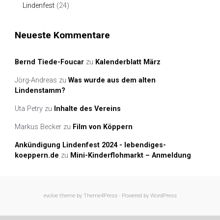
Lindenfest
(24)
Neueste Kommentare
Bernd Tiede-Foucar
zu
Kalenderblatt März
Jörg-Andreas
zu
Was wurde aus dem alten
Lindenstamm?
Uta Petry
zu
Inhalte des Vereins
Markus Becker
zu
Film von Köppern
Ankündigung Lindenfest 2024 - lebendiges-
koeppern.de
zu
Mini-Kinderflohmarkt – Anmeldung
evolve
theme by Theme4Press - Powered by
WordPress