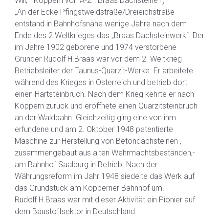
Will, “ Köppern von A-Z“: Braas Dachsteine1)
„An der Ecke Pfingstweidstraße/Dreieichstraße
entstand in Bahnhofsnähe wenige Jahre nach dem
Ende des 2.Weltkrieges das „Braas Dachsteinwerk“. Der
im Jahre 1902 geborene und 1974 verstorbene
Gründer Rudolf H.Braas war vor dem 2. Weltkrieg
Betriebsleiter der Taunus-Quarzit-Werke. Er arbeitete
während des Krieges in Österreich und betrieb dort
einen Hartsteinbruch. Nach dem Krieg kehrte er nach
Köppern zurück und eröffnete einen Quarzitsteinbruch
an der Waldbahn. Gleichzeitig ging eine von ihm
erfundene und am 2. Oktober 1948 patentierte
Maschine zur Herstellung von Betondachsteinen ,-
zusammengebaut aus alten Wehrmachtsbeständen,-
am Bahnhof Saalburg in Betrieb. Nach der
Währungsreform im Jahr 1948 siedelte das Werk auf
das Grundstück am Köpperner Bahnhof um.
Rudolf H.Braas war mit dieser Aktivität ein Pionier auf
dem Baustoffsektor in Deutschland.